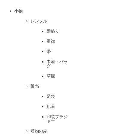
小物
レンタル
髪飾り
重襟
帯
巾着・バッ
グ
草履
販売
足袋
肌着
和装ブラジ
ャー
着物のみ