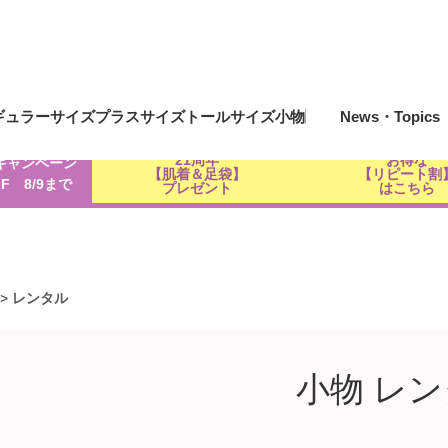
ギュラーサイズ
プラスサイズ
トールサイズ
小物
News・Topics
21周年
お得な
キャンペーン
【肌着＆足袋】
【リピート割
FF 8/9まで
プレゼント
はこちら
>
レンタル
小物 レ