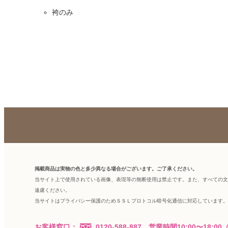
袴のみ
掲載商品は実物の色と多少異なる場合がございます。ご了承ください。
当サイト上で使用されている画像、表現等の無断使用は禁止です。また、すべての文
遠慮ください。
当サイトはプライバシー保護のためＳＳＬプロトコル暗号化通信に対応しています。
お客様窓口：
0120-588-887
営業時間10:00〜18: