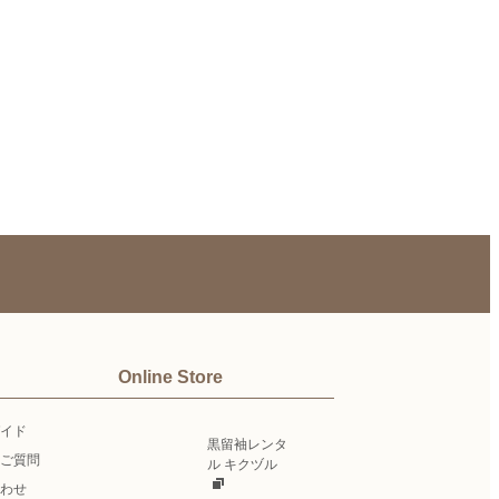
Online Store
イド
黒留袖レンタ
ご質問
ル キクヅル
わせ