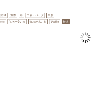
髪飾り
重襟
帯
巾着・バッグ
草履
着順
価格が安い順
価格が高い順
更新順
標準