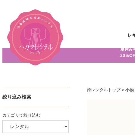
レ
夏休み
20％O
袴レンタルトップ
>
小物
絞り込み検索
カテゴリで絞り込む