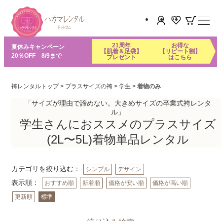
21周年
お得な
夏休みキャンペーン
【肌着＆足袋】
【リピート割】
20％OFF 8/9まで
プレゼント
はこちら
袴レンタルトップ
>
プラスサイズの袴
>
学生
>
着物のみ
「サイズが理由で諦めない。大きめサイズの卒業式袴レンタ
ル」
学生さんにおススメのプラスサイズ
(2L〜5L)着物単品レンタル
カテゴリを絞り込む：
シンプル
デザイン
表示順：
おすすめ順
新着順
価格が安い順
価格が高い順
更新順
標準